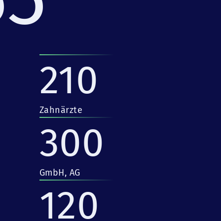
210
Zahnärzte
300
GmbH, AG
120