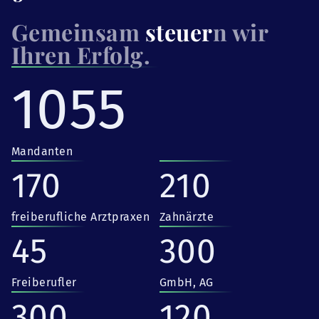
Gemeinsam
steuer
n wir
Ihren Erfolg.
1055
Mandanten
170
210
freiberufliche Arztpraxen
Zahnärzte
45
300
Freiberufler
GmbH, AG
300
120