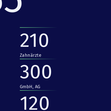
210
Zahnärzte
300
GmbH, AG
120