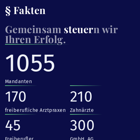
§ Fakten
Gemeinsam
steuer
n wir
Ihren Erfolg.
1055
Mandanten
170
210
freiberufliche Arztpraxen
Zahnärzte
45
300
Freiberufler
GmbH, AG