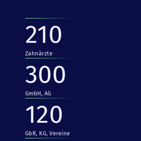
210
Zahnärzte
300
GmbH, AG
120
GbR, KG, Vereine