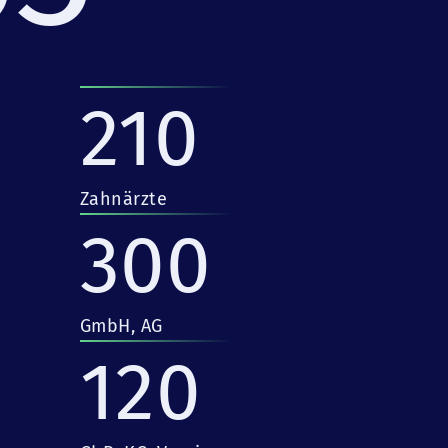
210
Zahnärzte
300
GmbH, AG
120