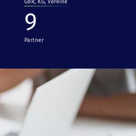
GbR, KG, Vereine
9
Partner