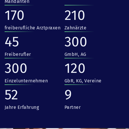
Mandanten
170
210
freiberufliche Arztpraxen
Zahnärzte
45
300
Freiberufler
GmbH, AG
300
120
Einzelunternehmen
GbR, KG, Vereine
52
9
Jahre Erfahrung
Partner