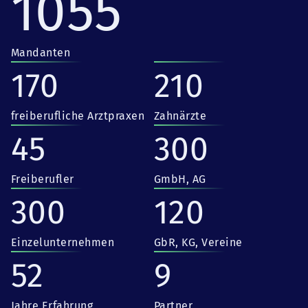
1055
Mandanten
170
210
freiberufliche Arztpraxen
Zahnärzte
45
300
Freiberufler
GmbH, AG
300
120
Einzelunternehmen
GbR, KG, Vereine
52
9
Jahre Erfahrung
Partner