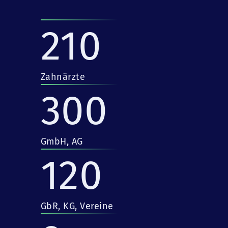
210
Zahnärzte
300
GmbH, AG
120
GbR, KG, Vereine