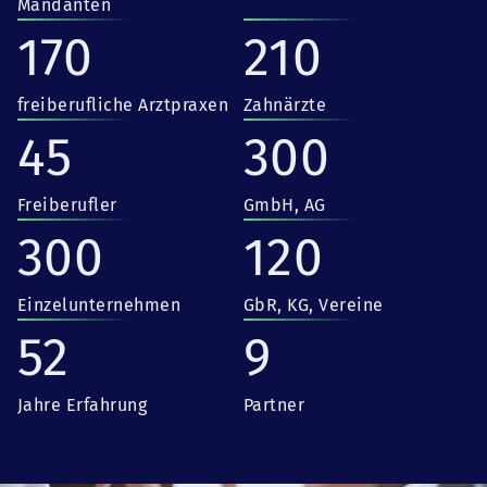
Mandanten
170
210
freiberufliche Arztpraxen
Zahnärzte
45
300
Freiberufler
GmbH, AG
300
120
Einzelunternehmen
GbR, KG, Vereine
52
9
Jahre Erfahrung
Partner