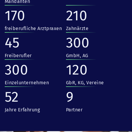
Mandanten
170
210
freiberufliche Arztpraxen
Zahnärzte
45
300
Freiberufler
GmbH, AG
300
120
Einzelunternehmen
GbR, KG, Vereine
52
9
Jahre Erfahrung
Partner