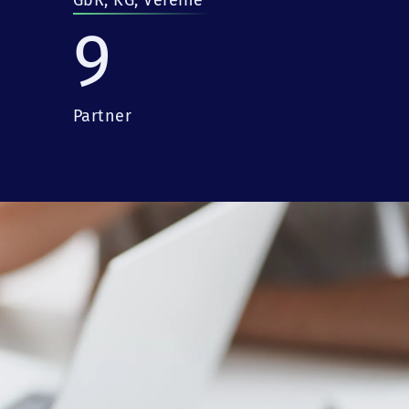
GbR, KG, Vereine
9
Partner