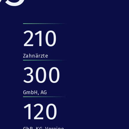
210
Zahnärzte
300
GmbH, AG
120