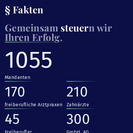
§ Fakten
Gemeinsam
steuer
n wir
Ihren Erfolg.
1055
Mandanten
170
210
freiberufliche Arztpraxen
Zahnärzte
45
300
Freiberufler
GmbH, AG