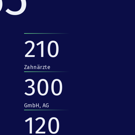
210
Zahnärzte
300
GmbH, AG
120