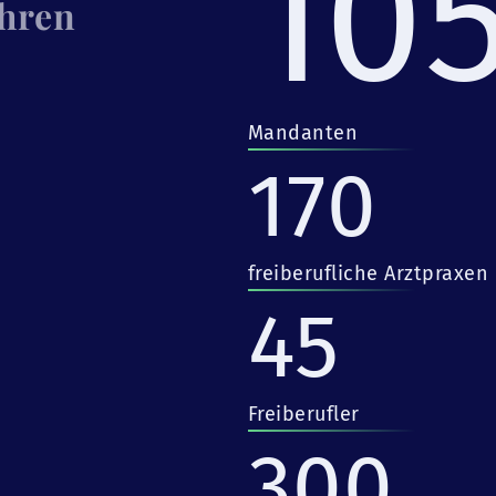
10
Ihren
Mandanten
170
freiberufliche Arztpraxen
45
Freiberufler
300