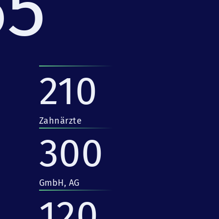
55
210
Zahnärzte
300
GmbH, AG
120