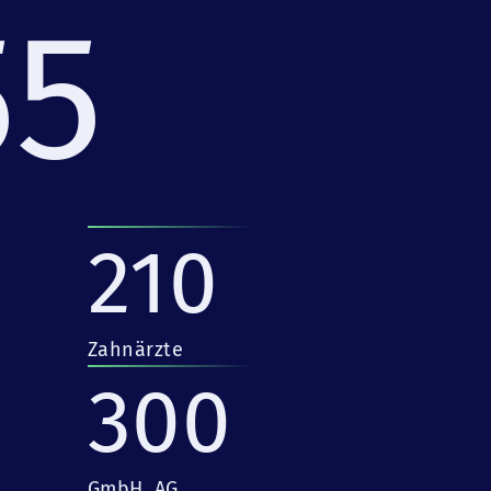
55
210
Zahnärzte
300
GmbH, AG