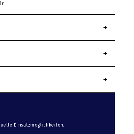
ir
+
+
+
duelle Einsatzmöglichkeiten.