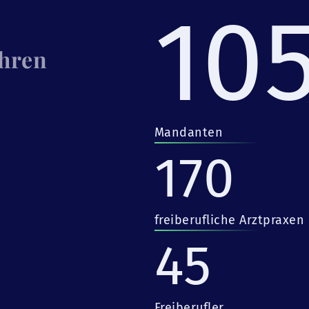
10
Ihren
Mandanten
170
freiberufliche Arztpraxen
45
Freiberufler