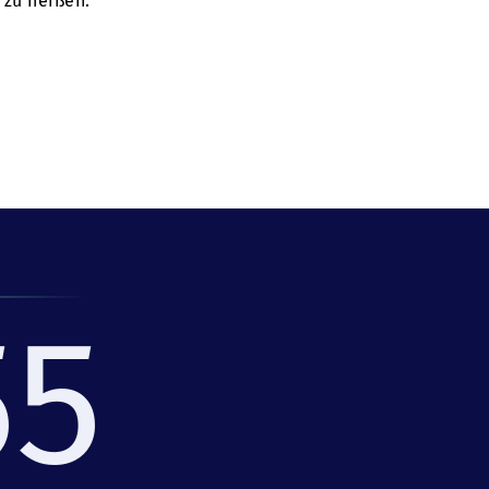
 zu heißen.
55