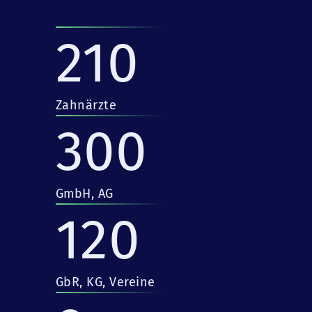
210
Zahnärzte
300
GmbH, AG
120
GbR, KG, Vereine