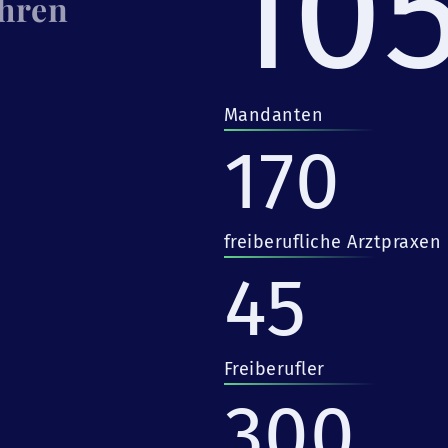
10
Ihren
Mandanten
170
freiberufliche Arztpraxen
45
Freiberufler
300