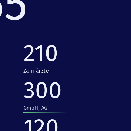
55
210
Zahnärzte
300
GmbH, AG
120