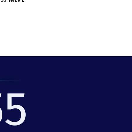
 zu heißen.
55