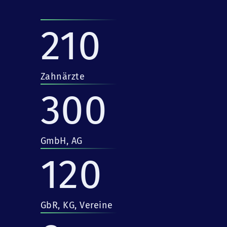
210
Zahnärzte
300
GmbH, AG
120
GbR, KG, Vereine