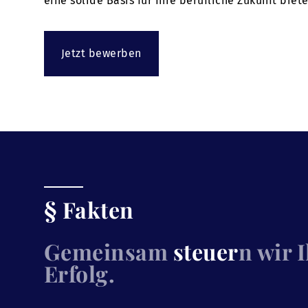
eine solide Basis für Ihre berufliche Zukunft bie
Jetzt bewerben
§ Fakten
Gemeinsam
steuer
n wir 
Erfolg.