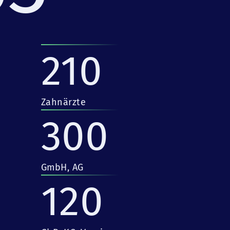
210
Zahnärzte
300
GmbH, AG
120