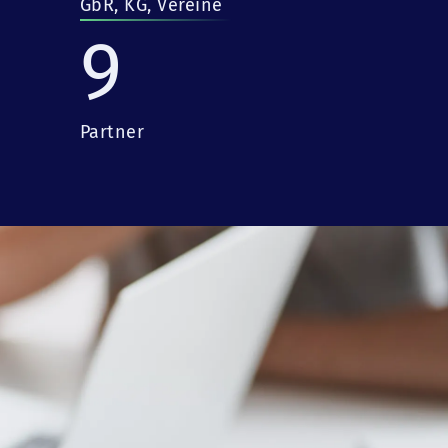
GbR, KG, Vereine
9
Partner