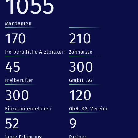
1055
Mandanten
170
210
freiberufliche Arztpraxen
Zahnärzte
45
300
Freiberufler
GmbH, AG
300
120
Einzelunternehmen
GbR, KG, Vereine
52
9
Jahre Erfahrung
Partner