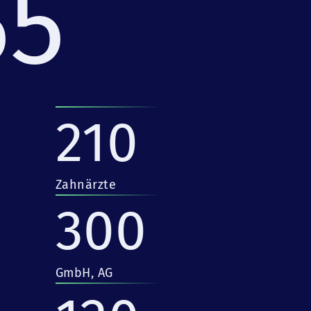
55
210
Zahnärzte
300
GmbH, AG