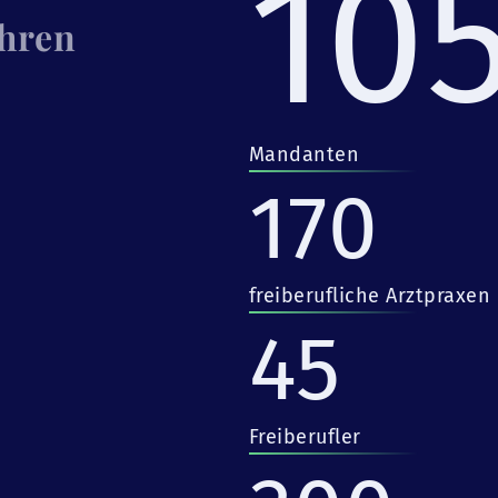
10
Ihren
Mandanten
170
freiberufliche Arztpraxen
45
Freiberufler