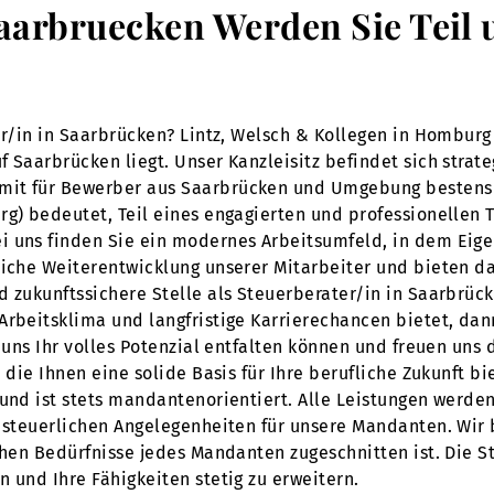
saarbruecken Werden Sie Teil
ter/in in Saarbrücken? Lintz, Welsch & Kollegen in Hombur
 Saarbrücken liegt. Unser Kanzleisitz befindet sich strate
it für Bewerber aus Saarbrücken und Umgebung bestens er
rg) bedeutet, Teil eines engagierten und professionellen
 uns finden Sie ein modernes Arbeitsumfeld, in dem Eigen
liche Weiterentwicklung unserer Mitarbeiter und bieten d
d zukunftssichere Stelle als Steuerberater/in in Saarbrüc
Arbeitsklima und langfristige Karrierechancen bietet, dan
i uns Ihr volles Potenzial entfalten können und freuen un
 die Ihnen eine solide Basis für Ihre berufliche Zukunft bi
 und ist stets mandantenorientiert. Alle Leistungen werde
er steuerlichen Angelegenheiten für unsere Mandanten. Wi
chen Bedürfnisse jedes Mandanten zugeschnitten ist. Die S
 und Ihre Fähigkeiten stetig zu erweitern.