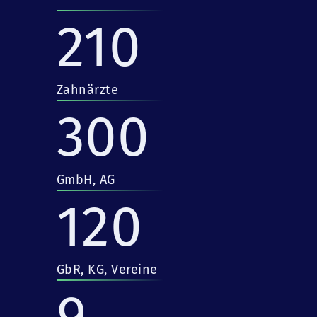
210
Zahnärzte
300
GmbH, AG
120
GbR, KG, Vereine
9