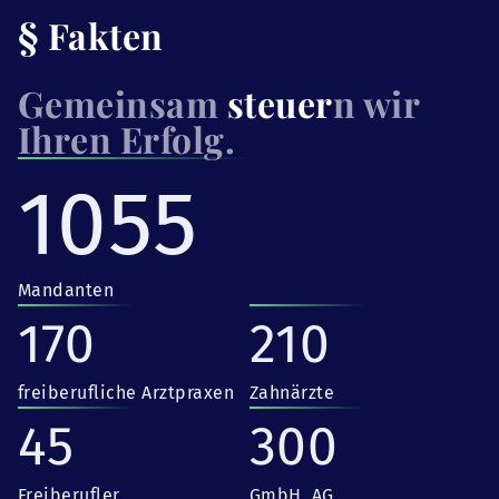
§ Fakten
Gemeinsam
steuer
n wir
Ihren Erfolg.
1055
Mandanten
170
210
freiberufliche Arztpraxen
Zahnärzte
45
300
Freiberufler
GmbH, AG