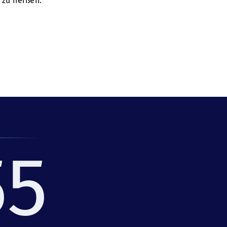
 zu heißen.
55