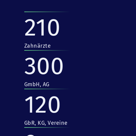
210
Zahnärzte
300
GmbH, AG
120
GbR, KG, Vereine