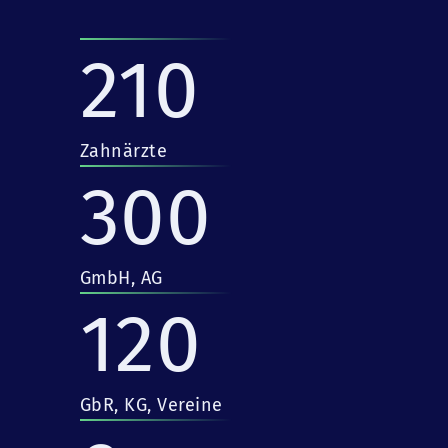
210
Zahnärzte
300
GmbH, AG
120
GbR, KG, Vereine