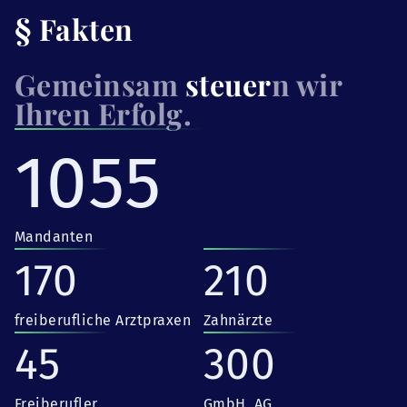
§ Fakten
Gemeinsam
steuer
n wir
Ihren Erfolg.
1055
Mandanten
170
210
freiberufliche Arztpraxen
Zahnärzte
45
300
Freiberufler
GmbH, AG