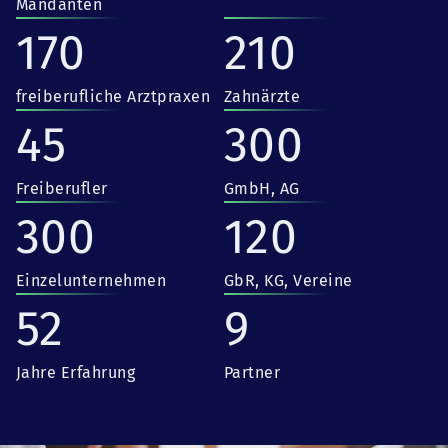
Mandanten
170
210
freiberufliche Arztpraxen
Zahnärzte
45
300
Freiberufler
GmbH, AG
300
120
Einzelunternehmen
GbR, KG, Vereine
52
9
Jahre Erfahrung
Partner